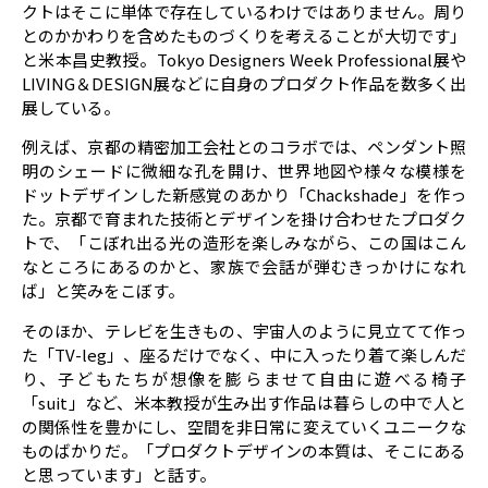
クトはそこに単体で存在しているわけではありません。周り
とのかかわりを含めたものづくりを考えることが大切です」
と米本昌史教授。Tokyo Designers Week Professional展や
LIVING＆DESIGN展などに自身のプロダクト作品を数多く出
展している。
例えば、京都の精密加工会社とのコラボでは、ペンダント照
明のシェードに微細な孔を開け、世界地図や様々な模様を
ドットデザインした新感覚のあかり「Chackshade」を作っ
た。京都で育まれた技術とデザインを掛け合わせたプロダク
トで、「こぼれ出る光の造形を楽しみながら、この国はこん
なところにあるのかと、家族で会話が弾むきっかけになれ
ば」と笑みをこぼす。
そのほか、テレビを生きもの、宇宙人のように見立てて作っ
た「TV-leg」、座るだけでなく、中に入ったり着て楽しんだ
り、子どもたちが想像を膨らませて自由に遊べる椅子
「suit」など、米本教授が生み出す作品は暮らしの中で人と
の関係性を豊かにし、空間を非日常に変えていくユニークな
ものばかりだ。「プロダクトデザインの本質は、そこにある
と思っています」と話す。