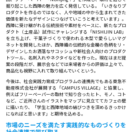
掘り起こした西陣の魅力を広く発信している。「いきなりプ
ロダクトを作るのではなく、人や地域の中から生まれてきた
価値を新たなデザインにつなげていこうと考えています」。
西陣に受け継がれる伝統技術や素材をベースに、新たなプロ
ダクト（土産品）試作にチャレンジする「NISHIJIN LAB」
を立ち上げ、干菓子づくりで使われる木型で愛らしいマグ
ネットを開発したほか、西陣織の伝統的な金襴の色柄をリ・
デザインしたお洒落なサコッシュや新社会人向けのプロダク
トツール、名刺入れやネクタイなどを作った。現在はまだ提
案の段階だが、展示会などでは来場者からの評価は上々で、
商品化も視野に入れて取り組んでいくという。
今後は、社会実践力育成プログラムの連携先でもある東急不
動産株式会社が展開する「CAMPUS VILLAGE」と協業し、
例えばフリーペーパーの取材で知り合ったヒト、モノ、コト
など、ご近所さんのイラストをマップに見立ててカフェの壁
に描いたり、「学生と西陣地域の結びつきを深めるきっかけ
になればと思います」と期待を込める。
市場のニーズを満たす実践的なものづくりを
社会連携で学び取る