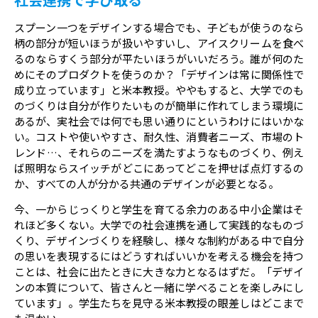
スプーン一つをデザインする場合でも、子どもが使うのなら
柄の部分が短いほうが扱いやすいし、アイスクリームを食べ
るのならすくう部分が平たいほうがいいだろう。誰が何のた
めにそのプロダクトを使うのか？「デザインは常に関係性で
成り立っています」と米本教授。ややもすると、大学でのも
のづくりは自分が作りたいものが簡単に作れてしまう環境に
あるが、実社会では何でも思い通りにというわけにはいかな
い。コストや使いやすさ、耐久性、消費者ニーズ、市場のト
レンド…、それらのニーズを満たすようなものづくり、例え
ば照明ならスイッチがどこにあってどこを押せば点灯するの
か、すべての人が分かる共通のデザインが必要となる。
今、一からじっくりと学生を育てる余力のある中小企業はそ
れほど多くない。大学での社会連携を通して実践的なものづ
くり、デザインづくりを経験し、様々な制約がある中で自分
の思いを表現するにはどうすればいいかを考える機会を持つ
ことは、社会に出たときに大きな力となるはずだ。「デザイ
ンの本質について、皆さんと一緒に学べることを楽しみにし
ています」。学生たちを見守る米本教授の眼差しはどこまで