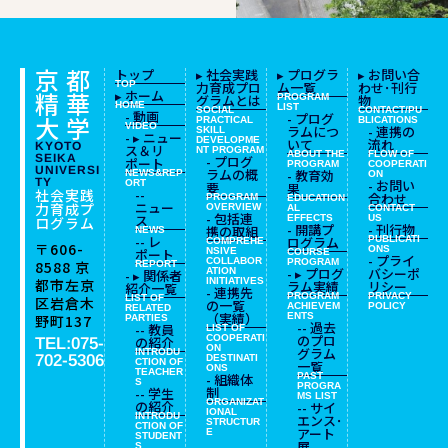
京都
トップ
▸ 社会実践
▸ プログラ
▸ お問い合
TOP
力育成プロ
ム一覧
わせ･刊行
精華
▸ ホーム
グラムとは
PROGRAM
物
HOME
LIST
SOCIAL
CONTACT/PU
- 動画
- プログ
大学
PRACTICAL
BLICATIONS
VIDEO
ラムにつ
- 連携の
SKILL
- ▸ ニュー
DEVELOPME
いて
流れ
KYOTO
ス＆リ
NT
PROGRAM
ABOUT THE
FLOW OF
SEIKA
- プログ
ポート
PROGRAM
COOPERATI
UNIVERSI
ラムの概
- 教育効
NEWS&REP
ON
TY
- お問い
ORT
要
果
社会実践
--
合わせ
PROGRAM
EDUCATION
ニュー
力育成プ
OVERVIEW
AL
CONTACT
- 包括連
ス
EFFECTS
US
ログラム
- 開講プ
- 刊行物
携の取組
NEWS
-- レ
ログラム
PUBLICATI
COMPREHE
〒606-
ONS
ポート
NSIVE
COURSE
- プライ
COLLABOR
PROGRAM
8588
京
REPORT
- ▸ プログ
バシーポ
ATION
- ▸ 関係者
都市左京
INITIATIVES
ラム実績
リシー
紹介一覧
- 連携先
PROGRAM
PRIVACY
LIST OF
区岩倉木
の一覧
ACHIEVEM
POLICY
RELATED
（実績）
ENTS
野町137
PARTIES
-- 過去
-- 教員
LIST OF
のプロ
COOPERATI
の紹介
TEL:075-
ON
グラム
INTRODU
702-5306
DESTINATI
CTION OF
一覧
ONS
TEACHER
- 組織体
PAST
S
PROGRA
制
-- 学生
MS LIST
ORGANIZAT
の紹介
-- サイ
IONAL
INTRODU
エンス･
STRUCTUR
CTION OF
アート
E
STUDENT
展
S