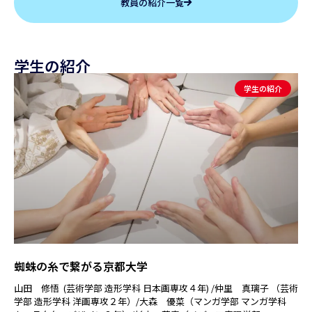
教員の紹介一覧
学生の紹介
学生の紹介
蜘蛛の糸で繋がる京都大学
山田 修悟 (芸術学部 造形学科 日本画専攻４年) /仲里 真璃子 （芸術
学部 造形学科 洋画専攻２年）/大森 優菜（マンガ学部 マンガ学科