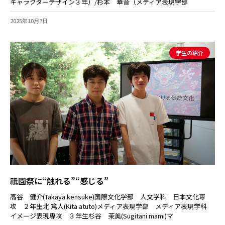
キャラクターデザイン３年）/杉本 華音（メディア表現学部
2025年10月7日
学生の紹介
祇園祭に“触れる”“感じる”
高谷 健介(Takaya kensuke)国際文化学部 人文学科 日本文化専
攻 ２年生北 篤人(Kita atuto)メディア表現学部 メディア表現学科
イメージ表現専攻 ３年生杉谷 茉美(Sugitani mami)マ