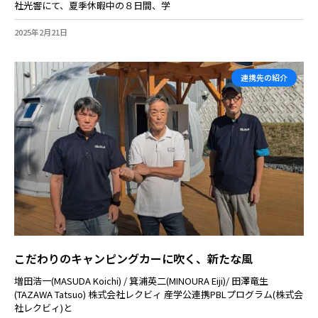
社光響にて、夏季休暇中の８日間、学
2025年2月21日
連携先の紹介
こだわりのキャンピングカーに吹く、新たな風
増田浩一(MASUDA Koichi) / 箕浦英二(MINOURA Eiji)/ 田澤竜生
(TAZAWA Tatsuo) 株式会社レクビィ 産学公連携PBLプログラム(株式会
社レクビィ)と