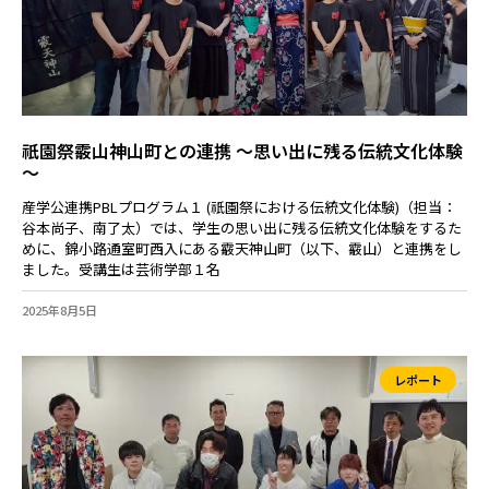
祇園祭霰山神山町との連携 ～思い出に残る伝統文化体験
～
産学公連携PBLプログラム１ (祇園祭における伝統文化体験)（担当：
谷本尚子、南了太）では、学生の思い出に残る伝統文化体験をするた
めに、錦小路通室町西入にある霰天神山町（以下、霰山）と連携をし
ました。受講生は芸術学部１名
2025年8月5日
レポート