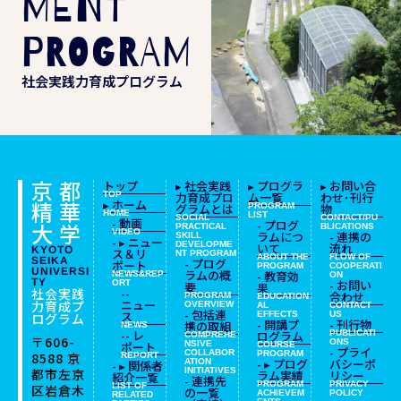
MENT
PROGRAM
社会実践力育成プログラム
京都
トップ
▸ 社会実践
▸ プログラ
▸ お問い合
TOP
力育成プロ
ム一覧
わせ･刊行
精華
▸ ホーム
グラムとは
PROGRAM
物
HOME
LIST
SOCIAL
CONTACT/PU
- 動画
- プログ
大学
PRACTICAL
BLICATIONS
VIDEO
ラムにつ
- 連携の
SKILL
- ▸ ニュー
DEVELOPME
いて
流れ
KYOTO
ス＆リ
NT
PROGRAM
ABOUT THE
FLOW OF
SEIKA
- プログ
ポート
PROGRAM
COOPERATI
UNIVERSI
ラムの概
- 教育効
NEWS&REP
ON
TY
- お問い
ORT
要
果
社会実践
--
合わせ
PROGRAM
EDUCATION
ニュー
力育成プ
OVERVIEW
AL
CONTACT
- 包括連
ス
EFFECTS
US
ログラム
- 開講プ
- 刊行物
携の取組
NEWS
-- レ
ログラム
PUBLICATI
COMPREHE
〒606-
ONS
ポート
NSIVE
COURSE
- プライ
COLLABOR
PROGRAM
8588
京
REPORT
- ▸ プログ
バシーポ
ATION
- ▸ 関係者
都市左京
INITIATIVES
ラム実績
リシー
紹介一覧
- 連携先
PROGRAM
PRIVACY
LIST OF
区岩倉木
の一覧
ACHIEVEM
POLICY
RELATED