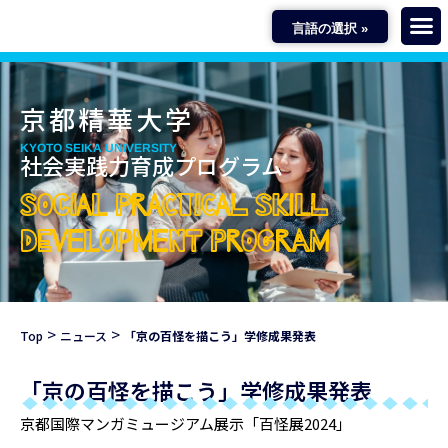
言語の選択 »
京都精華大学
KYOTO SEIKA UNIVERSITY
社会実践力育成プログラム
SOCIAL PRACTICAL SKILL
DEVELOPMENT PROGRAM
>
>
Top
ニュース
「京の百怪を描こう」学修成果発表
「京の百怪を描こう」学修成果発表
京都国際マンガミュージアム展示「百怪展2024」