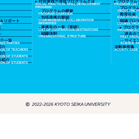
▸ 社会実践力育成プログラムとは
▸ プログラム
SOCIAL PRACTICAL SKILL DEVELOPMENT
PROGRAM LIST
- プログラ
PROGRAM
- プログラムの概要
ABOUT THE 
- 教育効果
PROGRAM OVERVIEW
- 包括連携の取組
EDUCATIONAL
ース＆リポート
- 開講プロ
COMPREHENSIVE COLLABORATION
INITIATIVES
RT
COURSE PR
- 連携先の一覧（実績）
ス
- ▸ プログ
LIST OF COOPERATION DESTINATIONS
PROGRAM AC
- 組織体制
ト
-- 過去
ORGANIZATIONAL STRUCTURE
PAST PROG
紹介一覧
-- サイ
ATED PARTIES
SCIENCE AR
紹介
活動事例集
ION OF TEACHERS
ACTIVITY CASE
紹介
ION OF STUDENTS
先の紹介
ION OF STUDENTS
2022-2026 KYOTO SEIKA UNIVERSITY