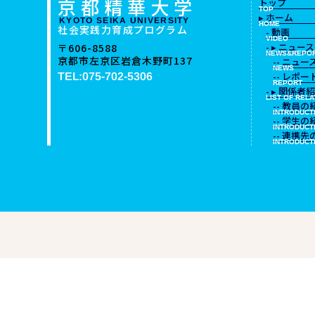
京都精華大学
トップ
TOP
▸ ホーム
KYOTO SEIKA UNIVERSITY
HOME
社会実践力育成プログラム
- 動画
VIDEO
- ▸ ニュ
〒606-8588
NEWS&REPO
京都市左京区岩倉木野町137
-- ニュー
NEWS
-- レポー
TEL:075-702-5306
REPORT
- ▸ 関係者
LIST OF REL
-- 教員の
INTRODUCT
-- 学生の
INTRODUCT
-- 連携
INTRODUCT