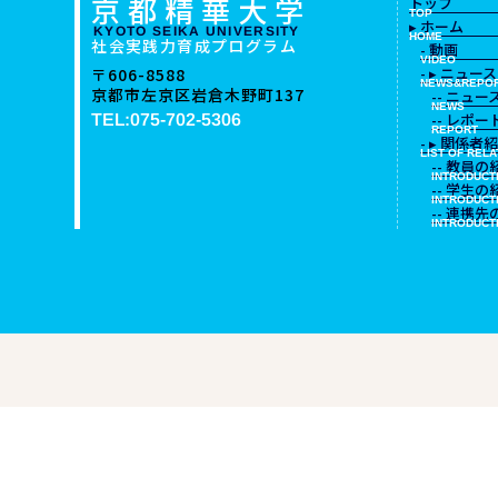
京都精華大学
トップ
TOP
▸ ホーム
KYOTO SEIKA UNIVERSITY
HOME
社会実践力育成プログラム
- 動画
VIDEO
- ▸ ニュ
〒606-8588
NEWS&REPO
京都市左京区岩倉木野町137
-- ニュー
NEWS
-- レポー
TEL:075-702-5306
REPORT
- ▸ 関係者
LIST OF REL
-- 教員の
INTRODUCT
-- 学生の
INTRODUCT
-- 連携
INTRODUCT