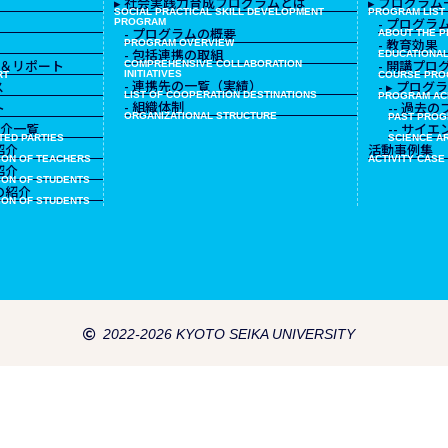
▸ 社会実践力育成プログラムとは
▸ プログラム
SOCIAL PRACTICAL SKILL DEVELOPMENT
PROGRAM LIST
- プログラ
PROGRAM
- プログラムの概要
ABOUT THE 
- 教育効果
PROGRAM OVERVIEW
- 包括連携の取組
EDUCATIONAL
ース＆リポート
- 開講プロ
COMPREHENSIVE COLLABORATION
INITIATIVES
RT
COURSE PR
- 連携先の一覧（実績）
ス
- ▸ プログ
LIST OF COOPERATION DESTINATIONS
PROGRAM AC
- 組織体制
ト
-- 過去
ORGANIZATIONAL STRUCTURE
PAST PROG
紹介一覧
-- サイ
ATED PARTIES
SCIENCE AR
紹介
活動事例集
ION OF TEACHERS
ACTIVITY CASE
紹介
ION OF STUDENTS
先の紹介
ION OF STUDENTS
2022-2026 KYOTO SEIKA UNIVERSITY