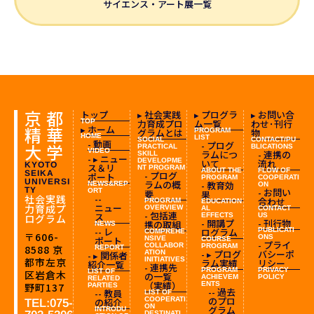
サイエンス・アート展一覧
京都
トップ
▸ 社会実践
▸ プログラ
▸ お問い合
TOP
力育成プロ
ム一覧
わせ･刊行
精華
▸ ホーム
グラムとは
PROGRAM
物
HOME
LIST
SOCIAL
CONTACT/PU
- 動画
- プログ
大学
PRACTICAL
BLICATIONS
VIDEO
ラムにつ
- 連携の
SKILL
- ▸ ニュー
DEVELOPME
いて
流れ
KYOTO
ス＆リ
NT
PROGRAM
ABOUT THE
FLOW OF
SEIKA
- プログ
ポート
PROGRAM
COOPERATI
UNIVERSI
ラムの概
- 教育効
NEWS&REP
ON
TY
- お問い
ORT
要
果
社会実践
--
合わせ
PROGRAM
EDUCATION
ニュー
力育成プ
OVERVIEW
AL
CONTACT
- 包括連
ス
EFFECTS
US
ログラム
- 開講プ
- 刊行物
携の取組
NEWS
-- レ
ログラム
PUBLICATI
COMPREHE
〒606-
ONS
ポート
NSIVE
COURSE
- プライ
COLLABOR
PROGRAM
8588
京
REPORT
- ▸ プログ
バシーポ
ATION
- ▸ 関係者
都市左京
INITIATIVES
ラム実績
リシー
紹介一覧
- 連携先
PROGRAM
PRIVACY
LIST OF
区岩倉木
の一覧
ACHIEVEM
POLICY
RELATED
（実績）
ENTS
野町137
PARTIES
-- 過去
-- 教員
LIST OF
のプロ
COOPERATI
の紹介
TEL:075-
ON
グラム
INTRODU
DESTINATI