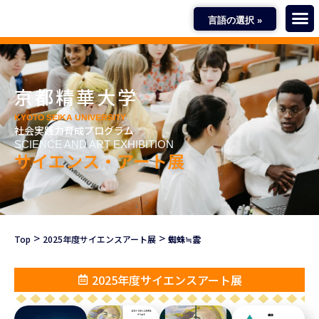
言語の選択 »
京都精華大学
KYOTO SEIKA UNIVERSITY
社会実践力育成プログラム
SCIENCE AND ART EXHIBITION
サイエンス・アート展
>
>
Top
2025年度サイエンスアート展
蜘蛛≒雲
2025年度サイエンスアート展