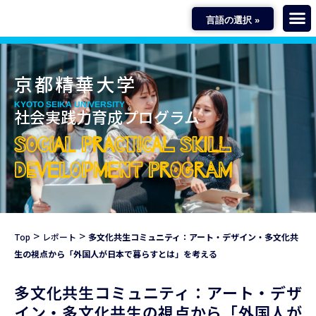
言語の選択 »
京都精華大学
KYOTO SEIKA UNIVERSITY
社会実践力育成プログラム
SOCIAL PRACTICAL SKILL
DEVELOPMENT PROGRAM
>
>
Top
レポート
多文化共生コミュニティ：アート・デザイン・多文化共
生の視点から「外国人が日本で暮らすとは」を考える
多文化共生コミュニティ：アート・デザ
イン・多文化共生の視点から「外国人が