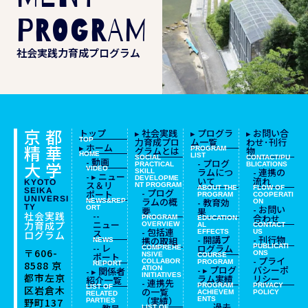
PROGRAM
社会実践力育成プログラム
京都
トップ
▸ 社会実践
▸ プログラ
▸ お問い合
TOP
力育成プロ
ム一覧
わせ･刊行
精華
▸ ホーム
グラムとは
PROGRAM
物
HOME
LIST
SOCIAL
CONTACT/PU
- 動画
- プログ
大学
PRACTICAL
BLICATIONS
VIDEO
ラムにつ
- 連携の
SKILL
- ▸ ニュー
DEVELOPME
いて
流れ
KYOTO
ス＆リ
NT
PROGRAM
ABOUT THE
FLOW OF
SEIKA
- プログ
ポート
PROGRAM
COOPERATI
UNIVERSI
ラムの概
- 教育効
NEWS&REP
ON
TY
- お問い
ORT
要
果
社会実践
--
合わせ
PROGRAM
EDUCATION
ニュー
力育成プ
OVERVIEW
AL
CONTACT
- 包括連
ス
EFFECTS
US
ログラム
- 開講プ
- 刊行物
携の取組
NEWS
-- レ
ログラム
PUBLICATI
COMPREHE
〒606-
ONS
ポート
NSIVE
COURSE
- プライ
COLLABOR
PROGRAM
8588
京
REPORT
- ▸ プログ
バシーポ
ATION
- ▸ 関係者
都市左京
INITIATIVES
ラム実績
リシー
紹介一覧
- 連携先
PROGRAM
PRIVACY
LIST OF
区岩倉木
の一覧
ACHIEVEM
POLICY
RELATED
（実績）
ENTS
野町137
PARTIES
-- 過去
LIST OF