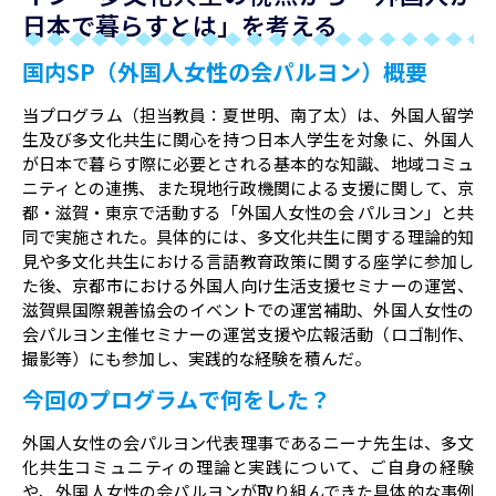
日本で暮らすとは」を考える
国内SP（外国人女性の会パルヨン）概要
当プログラム（担当教員：夏世明、南了太）は、外国人留学
生及び多文化共生に関心を持つ日本人学生を対象に、外国人
が日本で暮らす際に必要とされる基本的な知識、地域コミュ
ニティとの連携、また現地行政機関による支援に関して、京
都・滋賀・東京で活動する「外国人女性の会 パルヨン」と共
同で実施された。具体的には、多文化共生に関する理論的知
見や多文化共生における言語教育政策に関する座学に参加し
た後、京都市における外国人向け生活支援セミナーの運営、
滋賀県国際親善協会のイベントでの運営補助、外国人女性の
会パルヨン主催セミナーの運営支援や広報活動（ロゴ制作、
撮影等）にも参加し、実践的な経験を積んだ。
今回のプログラムで何をした？
外国人女性の会パルヨン代表理事であるニーナ先生は、多文
化共生コミュニティの理論と実践について、ご自身の経験
や、外国人女性の会パルヨンが取り組んできた具体的な事例