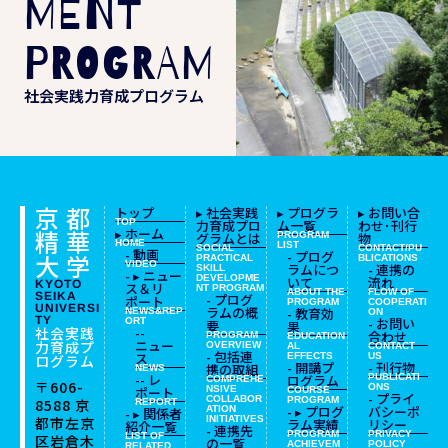
MENT
PROGRAM
社会実践力育成プログラム
京都
トップ
▸ 社会実践
▸ プログラ
▸ お問い合
TOP
力育成プロ
ム一覧
わせ･刊行
精華
▸ ホーム
グラムとは
PROGRAM
物
HOME
LIST
SOCIAL
CONTACT/PU
- 動画
- プログ
大学
PRACTICAL
BLICATIONS
VIDEO
ラムにつ
- 連携の
SKILL
- ▸ ニュー
DEVELOPME
いて
流れ
KYOTO
ス＆リ
NT
PROGRAM
ABOUT THE
FLOW OF
SEIKA
- プログ
ポート
PROGRAM
COOPERATI
UNIVERSI
ラムの概
- 教育効
NEWS&REP
ON
TY
- お問い
ORT
要
果
社会実践
--
合わせ
PROGRAM
EDUCATION
ニュー
力育成プ
OVERVIEW
AL
CONTACT
- 包括連
ス
EFFECTS
US
ログラム
- 開講プ
- 刊行物
携の取組
NEWS
-- レ
ログラム
PUBLICATI
COMPREHE
〒606-
ONS
ポート
NSIVE
COURSE
- プライ
COLLABOR
PROGRAM
8588
京
REPORT
- ▸ プログ
バシーポ
ATION
- ▸ 関係者
都市左京
INITIATIVES
ラム実績
リシー
紹介一覧
- 連携先
PROGRAM
PRIVACY
LIST OF
区岩倉木
の一覧
ACHIEVEM
POLICY
RELATED